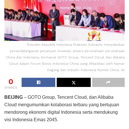
Presiden Republik Indonesia Prabowo Subianto menyaksikan
penandatanganan perjanjian investasi antara perusahaan-perusahaan
China dan Indonesia, termasuk GOTO Group, Tencent Cloud, dan Alibaba
Cloud dalam Forum Bisnis Indonesia-China yang difasilitasi oleh Kamar
Dagang dan Industri Indonesia Komite China. Ist
0
SHARES
BEIJING
– GOTO Group, Tencent Cloud, dan Alibaba
Cloud mengumumkan kolaborasi terbaru yang bertujuan
mendorong ekonomi digital Indonesia serta mendukung
visi Indonesia Emas 2045.