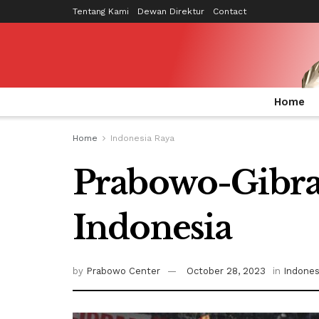
Tentang Kami
Dewan Direktur
Contact
Home
Home
Indonesia Raya
Prabowo-Gibra
Indonesia
by
Prabowo Center
October 28, 2023
in
Indones